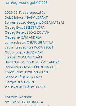
ram/egri-csillagok-191958
2026.07.31. szereposztás:
Dobó István: NAGY LÓRÁNT
Bornemissza Gergely: DÓSA MÁTYÁS
Cecey Éva: SZÉLES FLÓRA
Cecey Péter: SZŐKE ZOLTÁN
Ceceyné: ZÁM ANDREA
Jumurdzsák: CSENGERI ATTILA
Szolimán szultán: KÓSA ZSOLT
Gábor pap: RENCZ MÁRK
Sárközi: GOMBÁS ÁDÁM
Hegedűs István: P. PETŐCZ ANDRÁS
Izabella királyné: FÜREDI NIKOLETT
Török Bálint: KRNCAN MILÁN
Lantos: ZÁDORI SZILÁRD
Gergő: OLÁH VINCE
Vicuska: JOBBÁGY LORINA
Közreműködnek
az EGRI VITÉZLŐ OSKOLA 