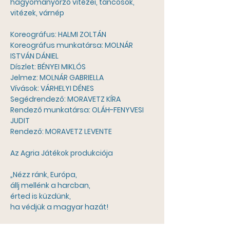
hagyományőrző vitézei, táncosok, 
vitézek, várnép
Koreográfus: HALMI ZOLTÁN
Koreográfus munkatársa: MOLNÁR 
ISTVÁN DÁNIEL
Díszlet: BÉNYEI MIKLÓS
Jelmez: MOLNÁR GABRIELLA
Vívások: VÁRHELYI DÉNES
Segédrendező: MORAVETZ KÍRA
Rendező munkatársa: OLÁH-FENYVESI 
JUDIT
Rendező: MORAVETZ LEVENTE
Az Agria Játékok produkciója
„Nézz ránk, Európa,
állj mellénk a harcban,
érted is küzdünk,
ha védjük a magyar hazát!
Bátor, büszke nemzet,