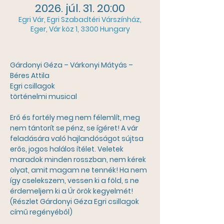
2026. júl. 31. 20:00
Egri Vár, Egri Szabadtéri Várszínház,
Eger, Vár köz 1, 3300 Hungary
Gárdonyi Géza – Várkonyi Mátyás – 
Béres Attila
Egri csillagok
történelmi musical
Erő és fortély meg nem félemlít, meg 
nem tántorít se pénz, se ígéret! A vár 
feladására való hajlandóságot sújtsa 
erős, jogos halálos ítélet. Veletek 
maradok minden rosszban, nem kérek 
olyat, amit magam ne tennék! Ha nem 
így cselekszem, vessen ki a föld, s ne 
érdemeljem ki a Úr örök kegyelmét!
(Részlet Gárdonyi Géza Egri csillagok 
című regényéből)