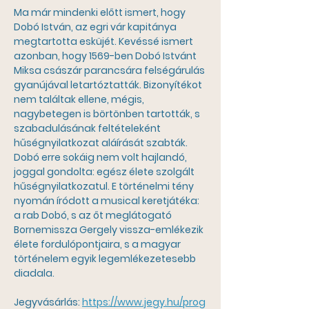
Ma már mindenki előtt ismert, hogy 
Dobó István, az egri vár kapitánya 
megtartotta esküjét. Kevéssé ismert 
azonban, hogy 1569-ben Dobó Istvánt 
Miksa császár parancsára felségárulás 
gyanújával letartóztatták. Bizonyítékot 
nem találtak ellene, mégis, 
nagybetegen is börtönben tartották, s 
szabadulásának feltételeként 
hűségnyilatkozat aláírását szabták. 
Dobó erre sokáig nem volt hajlandó, 
joggal gondolta: egész élete szolgált 
hűségnyilatkozatul. E történelmi tény 
nyomán íródott a musical keretjátéka: 
a rab Dobó, s az őt meglátogató 
Bornemissza Gergely vissza-emlékezik 
élete fordulópontjaira, s a magyar 
történelem egyik legemlékezetesebb 
diadala.
Jegyvásárlás: 
https://www.jegy.hu/prog