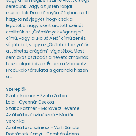
vagy a nemrégiben színre vitt „Volt egy 
seregünk” vagy az „Isten rabjai” 
musicalek. De a könnyűműfajban is ott 
hagyta névjegyét, hogy csak a 
legutóbbi nagy sikert aratott szériát 
említsük az „Örömlányok végnapjai” 
című, vagy, a „Ha Jő A Nő” című zenés 
vígjátékot, vagy az „Őrületek tornya” és 
a „Jöhetsz drágám"; vígjátékok. Most 
sem okoz csalódás a nevetőizmoknak. 
Lesz dolguk bőven. És erre a Moravetz 
Produkció társulata is garancia hiszen 
a …
Szereplők
Szabó Kálmán - Szőke Zoltán
Lola – Gyebnár Csekka
Szabó Kázmér – Moravetz Levente
Az átváltozó színésznő – Madár 
Veronika
Az átváltozó színész – Várfi Sándor
Dobránszki Sanyi – Gombás Ádám