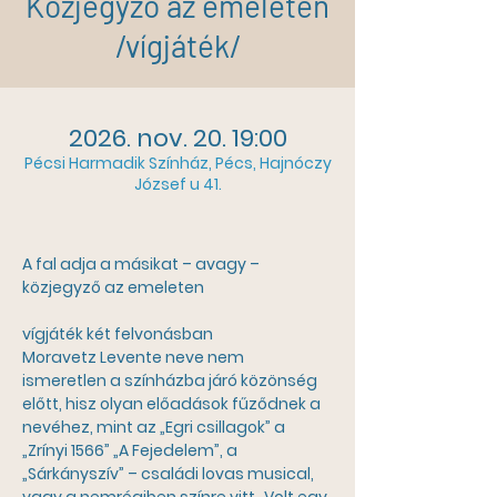
Közjegyző az emeleten
/vígjáték/
2026. nov. 20. 19:00
Pécsi Harmadik Színház, Pécs, Hajnóczy
József u 41.
A fal adja a másikat – avagy – 
közjegyző az emeleten
vígjáték két felvonásban
Moravetz Levente neve nem 
ismeretlen a színházba járó közönség 
előtt, hisz olyan előadások fűződnek a 
nevéhez, mint az „Egri csillagok” a 
„Zrínyi 1566” „A Fejedelem”, a 
„Sárkányszív” – családi lovas musical, 