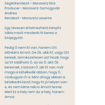
Segédrendező – Moravetz Kíra
Producer - Moravetz-Somogyvári 
Andrea
Rendező - Moravetz Levente
Egy tévesen értelmezhető irányító 
tábla miatt mindenki Itt keresi a 
közjegyzőt.
Pedig Ő nem Itt van, hanem Ott. 
Időnként Amott. De Ők, akik Itt, vagy Ott 
keresik, természetesen azt hiszik, hogy 
az Itt található Ő, az az Ő, akit Ők 
keresnek, s lassan Ő, aki Itt van, már 
maga is kételkedik abban, hogy Ő, 
csakugyan Ő-e. Mint ahogy abban is 
kételkedni kezd, hogy Itt jó helyen van-
e, és nem kéne neki is Amott lennie. 
Mert Ez a hely nem Az a hely, hanem 
Amaz.