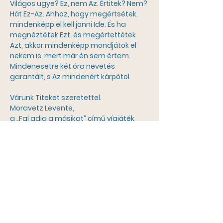
Világos ugye? Ez, nem Az. Értitek? Nem? 
Hát Ez-Az. Ahhoz, hogy megértsétek, 
mindenképp el kell jönni Ide. És ha 
megnéztétek Ezt, és megértettétek 
Azt, akkor mindenképp mondjátok el 
nekem is, mert már én sem értem. 
Mindenesetre két óra nevetés 
garantált, s Az mindenért kárpótol.
Várunk Titeket szeretettel.
Moravetz Levente,
a „Fal adja a másikat” című vígjáték 
írója és rendezője
Műsornaptár
ONLINE JEGYVÁSÁRLÁS: