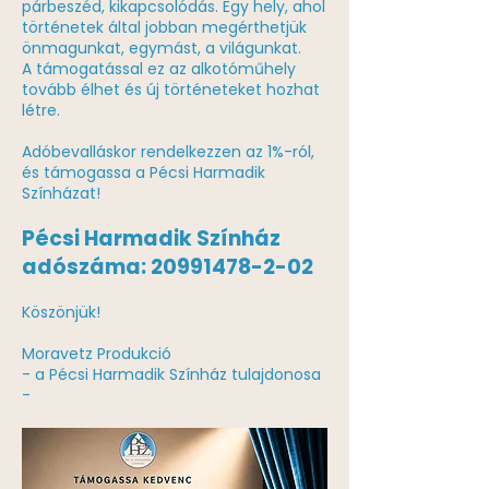
párbeszéd, kikapcsolódás. Egy hely, ahol
történetek által jobban megérthetjük
önmagunkat, egymást, a világunkat.
A támogatással ez az alkotóműhely
tovább élhet és új történeteket hozhat
létre.
Adóbevalláskor rendelkezzen az 1%-ról,
és támogassa a Pécsi Harmadik
Színházat!
Pécsi Harmadik Színház
adószáma:
20991478-2-02
Köszönjük!
Moravetz Produkció
- a Pécsi Harmadik Színház tulajdonosa
-