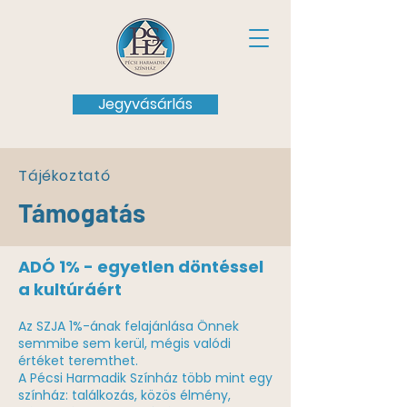
Jegyvásárlás
Tájékoztató
Támogatás
ADÓ 1% - egyetlen döntéssel
a kultúráért
Az SZJA 1%-ának felajánlása Önnek
semmibe sem kerül, mégis valódi
értéket teremthet.
A Pécsi Harmadik Színház több mint egy
színház: találkozás, közös élmény,