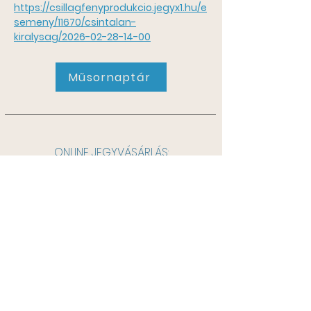
https://csillagfenyprodukcio.jegyx1.hu/e
semeny/11670/csintalan-
kiralysag/2026-02-28-14-00
Műsornaptár
ONLINE JEGYVÁSÁRLÁS:
Jegyvásárlás
JEGYPÉNZTÁR NYÁRI
NYITVATARTÁSA:
Hétfő: 10:00–16:00
JEGYINFORMÁCIÓ:
+36-30-336-1560
info@phsz.hu