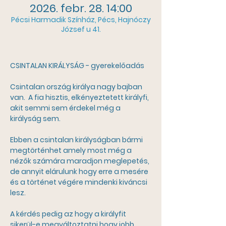
2026. febr. 28. 14:00
Pécsi Harmadik Színház, Pécs, Hajnóczy
József u 41.
CSINTALAN KIRÁLYSÁG - gyerekelőadás
Csintalan ország királya nagy bajban 
van.  A fia hisztis, elkényeztetett királyfi, 
akit semmi sem érdekel még a 
királyság sem.
Ebben a csintalan királyságban bármi 
megtörténhet amely most még a 
nézők számára maradjon meglepetés, 
de annyit elárulunk hogy erre a mesére 
és a történet végére mindenki kiváncsi 
lesz. 
A kérdés pedig az hogy a királyfit 
sikerül-e megváltoztatni hogy jobb 