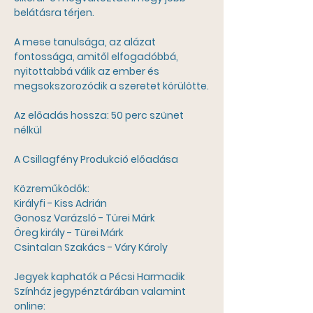
belátásra térjen. 
A mese tanulsága, az alázat 
fontossága, amitől elfogadóbbá, 
nyitottabbá válik az ember és 
megsokszorozódik a szeretet körülötte.
Az előadás hossza: 50 perc szünet 
nélkül 
A Csillagfény Produkció előadása
Közreműködők:
Királyfi - Kiss Adrián 
Gonosz Varázsló - Türei Márk
Öreg király - Türei Márk
Csintalan Szakács - Váry Károly
Jegyek kaphatók a Pécsi Harmadik 
Színház jegypénztárában valamint 
online: