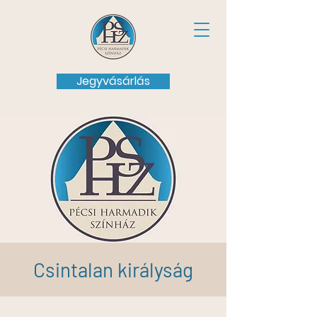
Jegyvásárlás
Csintalan királyság