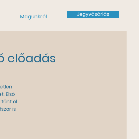
Jegyvásárlás
Magunkról
ó előadás
tetlen
t. Első
tűnt el
szor is