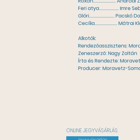
Roxán........................ Andrá
Feri atya..................... Imre
Glóri........................... Pacskó 
Cecília........................ Mátrai 
Alkotók:
Rendezőasszisztens: Mora
Zeneszerző: Nagy Zoltán
Írta és Rendezte: Morave
Producer: Moravetz-Som
ONLINE JEGYVÁSÁRLÁS:
Jegyvásárlás