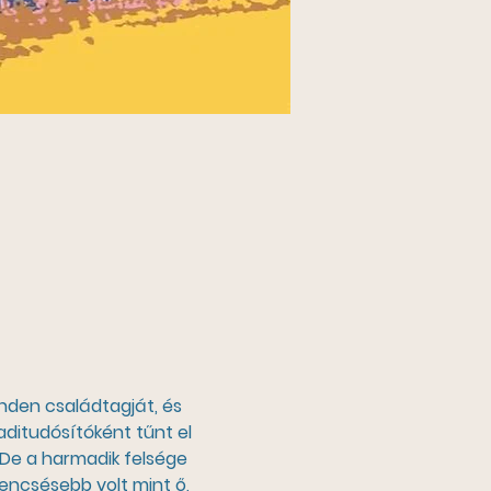
inden családtagját, és 
aditudósítóként tűnt el 
 De a harmadik felsége 
encsésebb volt mint ő, 