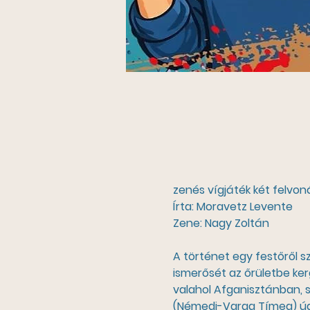
zenés vígjáték két felvo
Írta: Moravetz Levente
Zene: Nagy Zoltán
A történet egy festőről s
ismerősét az őrületbe ker
valahol Afganisztánban, s
(Némedi-Varga Tímea) úgy 