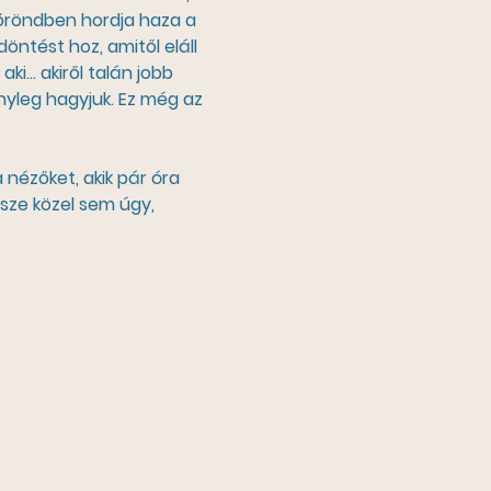
 bőröndben hordja haza a 
ntést hoz, amitől eláll 
aki… akiről talán jobb 
nyleg hagyjuk. Ez még az 
nézőket, akik pár óra 
sze közel sem úgy, 