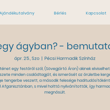
Ajándékutalvány
Bérlés
Kapcsolat
gy ágyban? - bemutat
ápr. 25., Szo
  |  
Pécsi Harmadik Színház
ténet egy festőről szól, (Sövegjártó Áron) akinek elviselhe
zete minden családtagját, és ismerősét az őrületbe kerge
ge tengerbe veszett, a második felesége haditudósítóként 
l Afganisztánban, s mivel holttá nyilvánították, így harmad
megnősült.