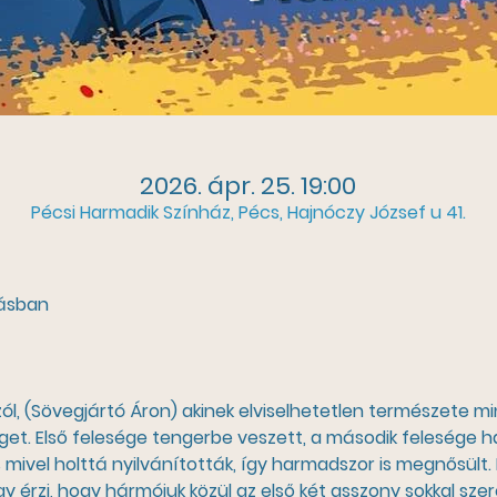
2026. ápr. 25. 19:00
Pécsi Harmadik Színház, Pécs, Hajnóczy József u 41.
násban
zól, (Sövegjártó Áron) akinek elviselhetetlen természete m
get. Első felesége tengerbe veszett, a második felesége h
 mivel holttá nyilvánították, így harmadszor is megnősült.
érzi, hogy hármójuk közül az első két asszony sokkal szer