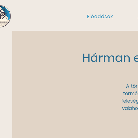
Előadások
Hárman e
A tör
termés
felesé
valaho