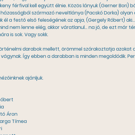
keny férfival kell együtt élnie. Közös lányuk (Gerner Bori)
 házasságból származó neveltlánya (Pacskó Dorka) olyan dö
k él a festő első feleségének az apja, (Gergely Róbert) aki… 
mind nem lenne elég, akkor váratlanul… na jó, de ezt már té
ra is sok. Vagy sokk.
örténelmi darabok mellett, örömmel szórakoztatja azokat a 
a vágynak. Így ebben a darabban is minden megoldódik. Per
nézőinknek ajánljuk.
ly Róbert
fia
gjártó Áron
medi Varga Tímea
ri