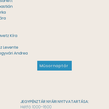
di Zsanett
 Sebastián
Dorka
Klára
vetz Kíra
tz Levente
ogyvári Andrea
Műsornaptár
JEGYPÉNZTÁR NYÁRI NYITVATARTÁSA:
Hétfő: 10:00–16:00