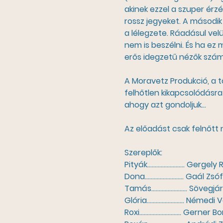
akinek ezzel a szuper érzé
rossz jegyeket. A második
a lélegzete. Ráadásul velü
nem is beszélni. És ha ez 
erős idegzetű nézők számá
A Moravetz Produkció, a t
felhőtlen kikapcsolódásr
ahogy azt gondoljuk…
Az előadást csak felnőtt 
Szereplők:
Pityák......................... Gerge
Dona.......................... Gaál Zsó
Tamás........................ Söve
Glória......................... Né
Roxi............................ Gerner Bo