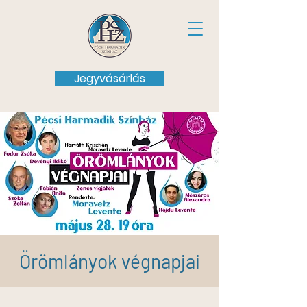
Jegyvásárlás
Örömlányok végnapjai