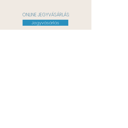
ONLINE JEGYVÁSÁRLÁS:
Jegyvásárlás
JEGYPÉNZTÁR NYÁRI
NYITVATARTÁSA:
Hétfő: 10:00–16:00
JEGYINFORMÁCIÓ:
+36-30-336-1560
info@phsz.hu
pecsiharmadikszinhaz.jegy.hu
ARCHÍVUM
TECHNIKAI INFORMÁCIÓK
KÖZÉRDEKŰ ADATOK
ADATVÉDELEM
ÁSZF