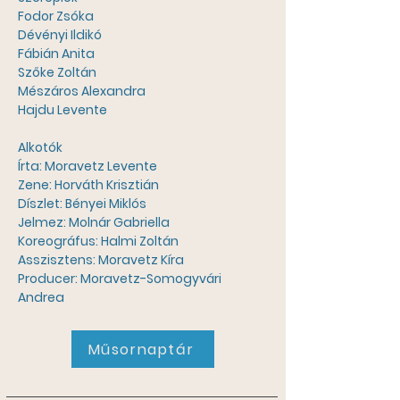
Fodor Zsóka
Dévényi Ildikó
Fábián Anita
Szőke Zoltán
Mészáros Alexandra
Hajdu Levente
Alkotók
Írta: Moravetz Levente
Zene: Horváth Krisztián
Díszlet: Bényei Miklós
Jelmez: Molnár Gabriella
Koreográfus: Halmi Zoltán
Asszisztens: Moravetz Kíra
Producer: Moravetz-Somogyvári 
Andrea
Műsornaptár