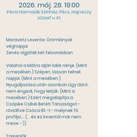
2026. máj. 28. 19:00
Pécsi Harmadik Színház, Pécs, Hajnóczy
József u 41.
Moravetz Levente: Örömlányok 
végnapjai
Zenés vígjáték két felvonásban
Valahol a Mátra alján lakik nénje. (Mint 
a mesében.) Szépen, lassan telnek 
napjai. (Mint a mesében.) 
Nyugdíjazása után azonban úgy dönt, 
nem engedi, hogy leírják. (Mint a 
mesében.) Ezért megalapítja a 
Csöpike Csibéi Betéti Társaságot - 
rövidítve Csöcsi Bt.-t - melynek fő 
profilja.... (... és ez innentől már nem 
mese :-)).
Szereplők