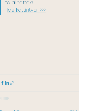
találhattok!
Ide kattintva  >>>
See All