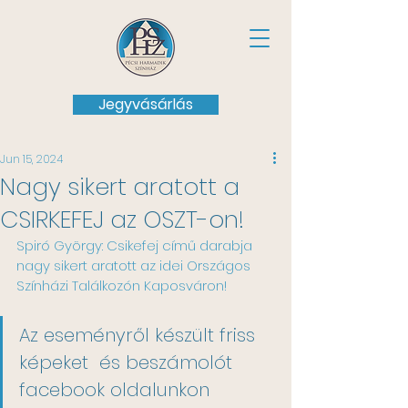
Jegyvásárlás
Jun 15, 2024
Nagy sikert aratott a
CSIRKEFEJ az OSZT-on!
Spiró György: Csikefej című darabja 
nagy sikert aratott az idei Országos 
Színházi Találkozón Kaposváron!
Az eseményről készült friss 
képeket  és beszámolót 
facebook oldalunkon 